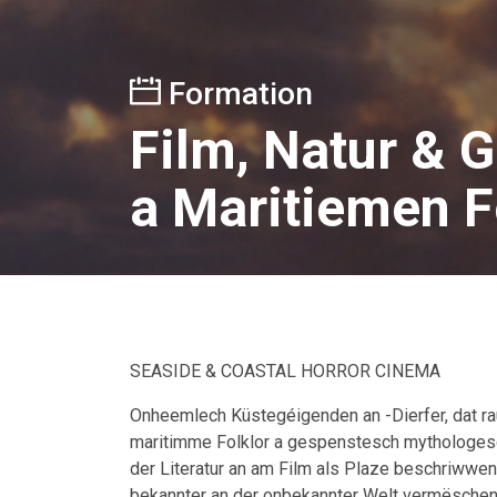
Formation
Film, Natur & G
a Maritiemen F
SEASIDE & COASTAL HORROR CINEMA
Onheemlech Küstegéigenden an -Dierfer, dat raut
maritimme Folklor a gespenstesch mythologesch
der Literatur an am Film als Plaze beschriwwen
bekannter an der onbekannter Welt vermëschen,