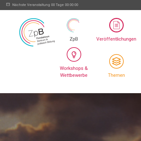
Nächste Veranstaltung
00 Tage 00:00:00
ZpB
Veröffentlichungen
Workshops &
Wettbewerbe
Themen