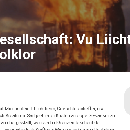
esellschaft: Vu Liich
olklor
 Mier, isoléiert Liichttierm, Geeschterschëffer, ural
 Kreaturen: Säit jeehier gi Küsten an oppe Gewässer an
 an duergestallt, wou sech d’Grenzen tëschent der
 iwwernatierlech Kräften a Wiese wierken an d’Isolatioun