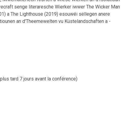
vecraft senge literaresche Wierker iwwer The Wicker Man
001) a The Lighthouse (2019) esouwéi sëllegen anere
tiounen an d’Theemewelten vu Küstelandschaften a -
lus tard 7 jours avant la conférence)