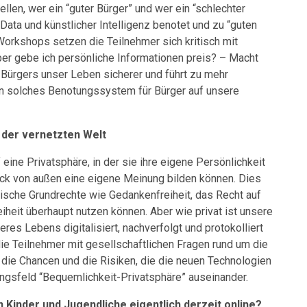
en, wer ein “guter Bürger” und wer ein “schlechter
Data und künstlicher Intelligenz benotet und zu “guten
rkshops setzen die Teilnehmer sich kritisch mit
r gebe ich persönliche Informationen preis? – Macht
Bürgers unser Leben sicherer und führt zu mehr
in solches Benotungssystem für Bürger auf unsere
n der vernetzten Welt
eine Privatsphäre, in der sie ihre eigene Persönlichkeit
uck von außen eine eigene Meinung bilden können. Dies
ische Grundrechte wie Gedankenfreiheit, das Recht auf
eit überhaupt nutzen können. Aber wie privat ist unsere
seres Lebens digitalisiert, nachverfolgt und protokolliert
 Teilnehmer mit gesellschaftlichen Fragen rund um die
r die Chancen und die Risiken, die die neuen Technologien
ungsfeld “Bequemlichkeit-Privatsphäre” auseinander.
 Kinder und Jugendliche eigentlich derzeit online?