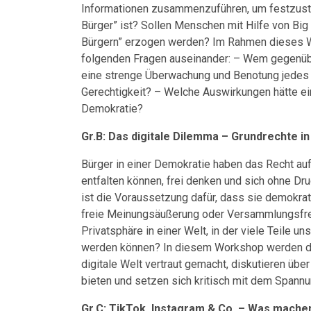
Informationen zusammenzuführen, um festzustell
Bürger” ist? Sollen Menschen mit Hilfe von Big 
Bürgern” erzogen werden? Im Rahmen dieses Wo
folgenden Fragen auseinander: – Wem gegenübe
eine strenge Überwachung und Benotung jedes 
Gerechtigkeit? – Welche Auswirkungen hätte e
Demokratie?
Gr.B: Das digitale Dilemma – Grundrechte i
Bürger in einer Demokratie haben das Recht auf 
entfalten können, frei denken und sich ohne Dr
ist die Voraussetzung dafür, dass sie demokrat
freie Meinungsäußerung oder Versammlungsfreih
Privatsphäre in einer Welt, in der viele Teile un
werden können? In diesem Workshop werden die
digitale Welt vertraut gemacht, diskutieren übe
bieten und setzen sich kritisch mit dem Spann
Gr.C: TikTok, Instagram & Co. – Was machen