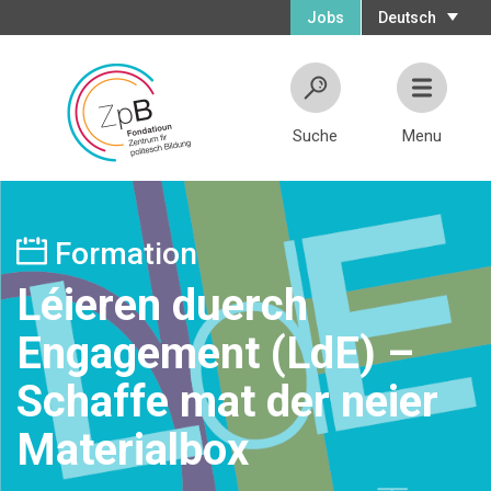
Jobs
Deutsch
Suche
Menu
Formation
Léieren duerch
Engagement (LdE) –
Schaffe mat der neier
Materialbox