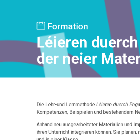
Formation
Léieren duerch
der neier Mate
Die Lehr-und Lernmethode
Léieren duerch Eng
Kompetenzen, Beispielen und bestehendem Net
Anhand neu ausgearbeiteter Materialien und Imp
ihren Unterricht integrieren können. Sie planen,
und in einer Klasse.