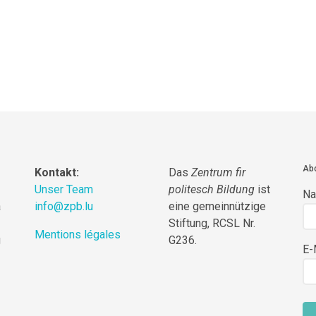
Abo
Kontakt:
Das
Zentrum fir
Unser Team
politesch Bildung
ist
N
a
info@zpb.lu
eine gemeinnützige
Stiftung, RCSL Nr.
Mentions légales
g
G236.
E-