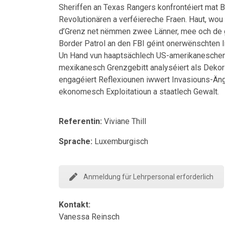
Sheriffen an Texas Rangers konfrontéiert mat B
Revolutionären a verféiereche Fraen. Haut, wou 
d’Grenz net nëmmen zwee Länner, mee och de g
Border Patrol an den FBI géint onerwënschten 
Un Hand vun haaptsächlech US-amerikaneschen
mexikanesch Grenzgebitt analyséiert als Dekor 
engagéiert Reflexiounen iwwert Invasiouns-Ängsc
ekonomesch Exploitatioun a staatlech Gewalt.
Referentin:
Viviane Thill
Sprache:
Luxemburgisch
Anmeldung für Lehrpersonal erforderlich
Kontakt:
Vanessa Reinsch