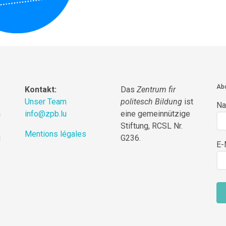
Abo
Kontakt:
Das
Zentrum fir
Unser Team
politesch Bildung
ist
N
a
info@zpb.lu
eine gemeinnützige
Stiftung, RCSL Nr.
Mentions légales
g
G236.
E-