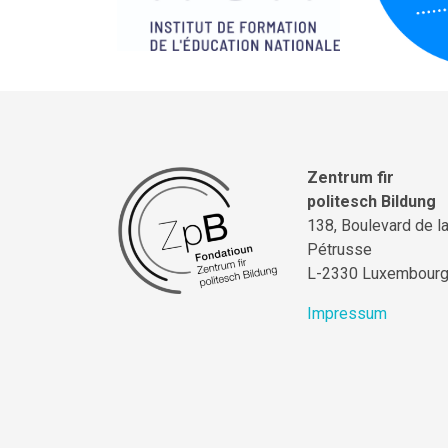
Zentrum fir
politesch Bildung
138, Boulevard de l
Pétrusse
L-2330 Luxembour
Impressum