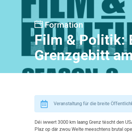
Formation
Film & Politik
Grenzgebitt am
Veranstaltung für die breite Öffentlich
Déi iwwert 3000 km laang Grenz tëscht den US
Plaz op där zwou Welte meeschtens brutal op