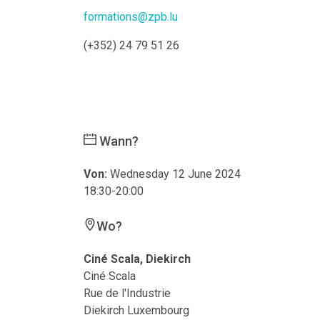
formations@zpb.lu
(+352) 24 79 51 26
Wann?
Von:
Wednesday 12 June 2024
18:30-20:00
Wo?
Ciné Scala, Diekirch
Ciné Scala
Rue de l'Industrie
Diekirch Luxembourg