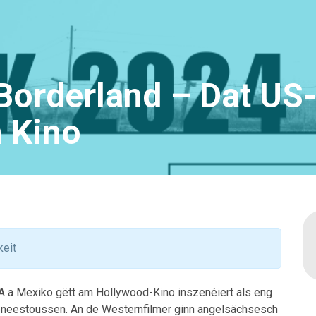
: Borderland – Dat U
 Kino
keit
A a Mexiko gëtt am Hollywood-Kino inszenéiert als eng
eneestoussen. An de Westernfilmer ginn angelsächsesch