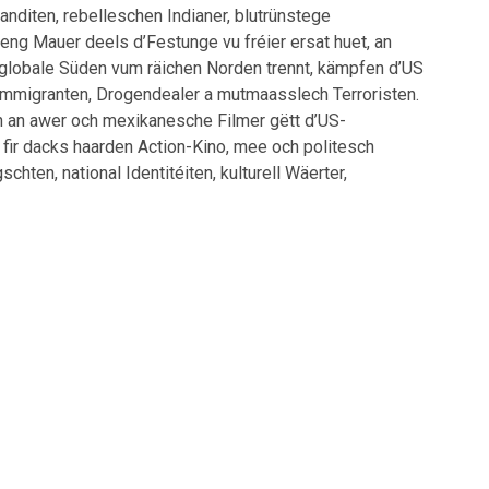
anditen, rebelleschen Indianer, blutrünstege
eng Mauer deels d’Festunge vu fréier ersat huet, an
lobale Süden vum räichen Norden trennt, kämpfen d’US
Immigranten, Drogendealer a mutmaasslech Terroristen.
 an awer och mexikanesche Filmer gëtt d’US-
fir dacks haarden Action-Kino, mee och politesch
hten, national Identitéiten, kulturell Wäerter,