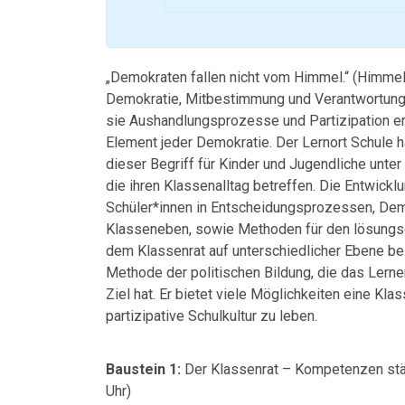
„Demokraten fallen nicht vom Himmel.“ (Himmel
Demokratie, Mitbestimmung und Verantwortung 
sie Aushandlungsprozesse und Partizipation erl
Element jeder Demokratie. Der Lernort Schule ha
dieser Begriff für Kinder und Jugendliche unte
die ihren Klassenalltag betreffen. Die Entwickl
Schüler*innen in Entscheidungsprozessen, Demo
Klasseneben, sowie Methoden für den lösungso
dem Klassenrat auf unterschiedlicher Ebene bes
Methode der politischen Bildung, die das Ler
Ziel hat. Er bietet viele Möglichkeiten eine Kl
partizipative Schulkultur zu leben.
Baustein 1:
Der Klassenrat – Kompetenzen stär
Uhr)