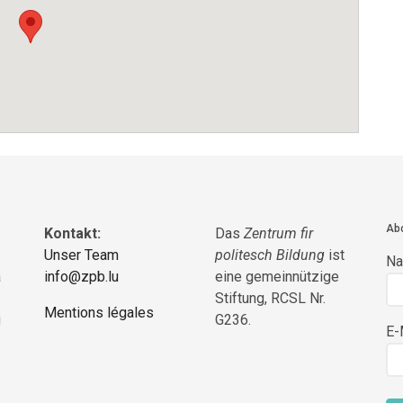
Abo
Kontakt:
Das
Zentrum fir
Unser Team
politesch Bildung
ist
N
a
info@zpb.lu
eine gemeinnützige
Stiftung, RCSL Nr.
Mentions légales
g
G236.
E-