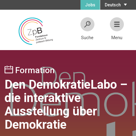
Jobs
Deutsch
Suche
Menu
Formation
Den DemokratieLabo –
die interaktive
Ausstellung über
Demokratie