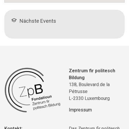
Nächste Events
Zentrum fir politesch
Bildung
138, Boulevard de la
Pétrusse
L-2330 Luxembourg
Impressum
Kontakt:
Das
Zentrum fir politesch