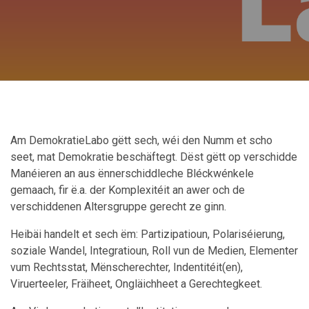
Am DemokratieLabo gëtt sech, wéi den Numm et scho
seet, mat Demokratie beschäftegt. Dëst gëtt op verschidde
Manéieren an aus ënnerschiddleche Bléckwénkele
gemaach, fir ë.a. der Komplexitéit an awer och de
verschiddenen Altersgruppe gerecht ze ginn.
Heibäi handelt et sech ëm: Partizipatioun, Polariséierung,
soziale Wandel, Integratioun, Roll vun de Medien, Elementer
vum Rechtsstat, Mënscherechter, Indentitéit(en),
Viruerteeler, Fräiheet, Ongläichheet a Gerechtegkeet.