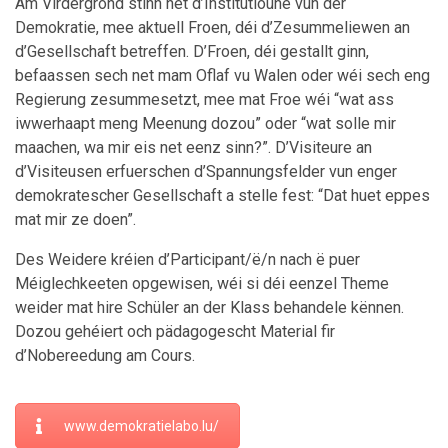
Am Virdergrond stinn net d’Institutioune vun der
Demokratie, mee aktuell Froen, déi d’Zesummeliewen an
d’Gesellschaft betreffen. D’Froen, déi gestallt ginn,
befaassen sech net mam Oflaf vu Walen oder wéi sech eng
Regierung zesummesetzt, mee mat Froe wéi “wat ass
iwwerhaapt meng Meenung dozou” oder “wat solle mir
maachen, wa mir eis net eenz sinn?”. D’Visiteure an
d’Visiteusen erfuerschen d’Spannungsfelder vun enger
demokratescher Gesellschaft a stelle fest: “Dat huet eppes
mat mir ze doen”.
Des Weidere kréien d’Participant/ë/n nach ë puer
Méiglechkeeten opgewisen, wéi si déi eenzel Theme
weider mat hire Schüler an der Klass behandele kënnen.
Dozou gehéiert och pädagogescht Material fir
d’Nobereedung am Cours.
www.demokratielabo.lu/