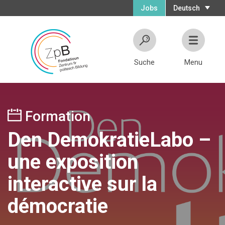
Jobs
Deutsch
Suche
Menu
Formation
Den DemokratieLabo –
une exposition
interactive sur la
démocratie