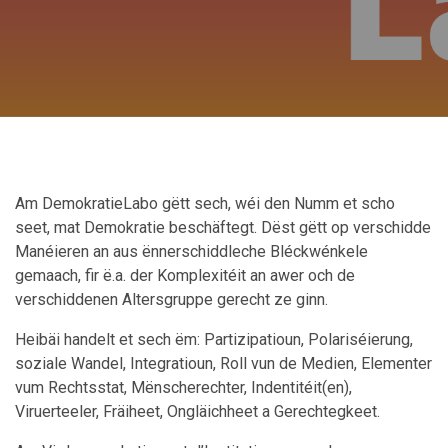
Am DemokratieLabo gëtt sech, wéi den Numm et scho
seet, mat Demokratie beschäftegt. Dëst gëtt op verschidde
Manéieren an aus ënnerschiddleche Bléckwénkele
gemaach, fir ë.a. der Komplexitéit an awer och de
verschiddenen Altersgruppe gerecht ze ginn.
Heibäi handelt et sech ëm: Partizipatioun, Polariséierung,
soziale Wandel, Integratioun, Roll vun de Medien, Elementer
vum Rechtsstat, Mënscherechter, Indentitéit(en),
Viruerteeler, Fräiheet, Ongläichheet a Gerechtegkeet.