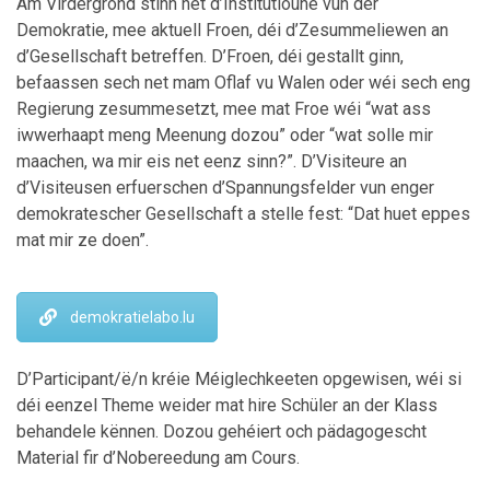
Am Virdergrond stinn net d’Institutioune vun der
Demokratie, mee aktuell Froen, déi d’Zesummeliewen an
d’Gesellschaft betreffen. D’Froen, déi gestallt ginn,
befaassen sech net mam Oflaf vu Walen oder wéi sech eng
Regierung zesummesetzt, mee mat Froe wéi “wat ass
iwwerhaapt meng Meenung dozou” oder “wat solle mir
maachen, wa mir eis net eenz sinn?”. D’Visiteure an
d’Visiteusen erfuerschen d’Spannungsfelder vun enger
demokratescher Gesellschaft a stelle fest: “Dat huet eppes
mat mir ze doen”.
demokratielabo.lu
D’Participant/ë/n kréie Méiglechkeeten opgewisen, wéi si
déi eenzel Theme weider mat hire Schüler an der Klass
behandele kënnen. Dozou gehéiert och pädagogescht
Material fir d’Nobereedung am Cours.