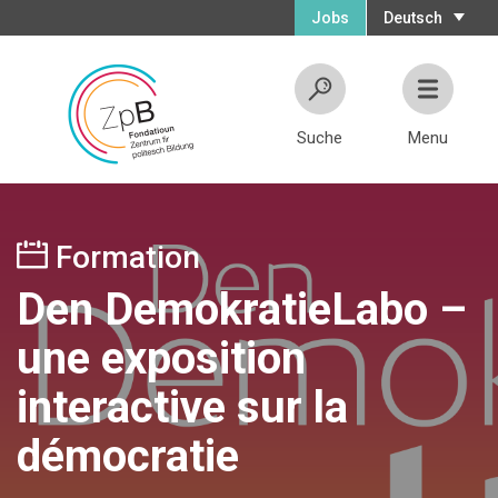
Jobs
Deutsch
Suche
Menu
Formation
Den DemokratieLabo –
une exposition
interactive sur la
démocratie