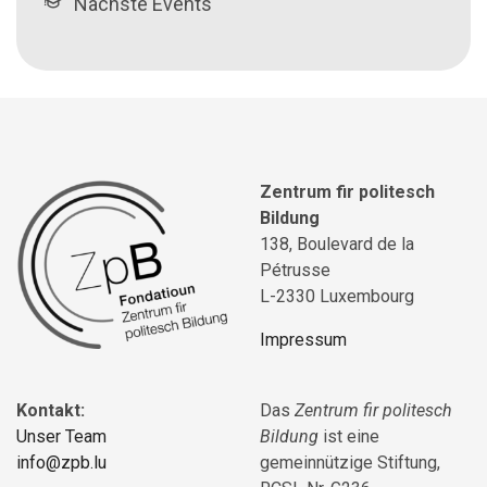
Nächste Events
Zentrum fir politesch
Bildung
138, Boulevard de la
Pétrusse
L-2330 Luxembourg
Impressum
Kontakt:
Das
Zentrum fir politesch
Unser Team
Bildung
ist eine
info@zpb.lu
gemeinnützige Stiftung,