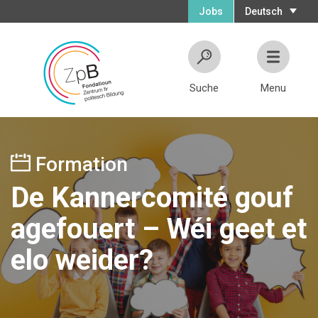
Jobs
Deutsch
Suche
Menu
Formation
De Kannercomité gouf
agefouert – Wéi geet et
elo weider?