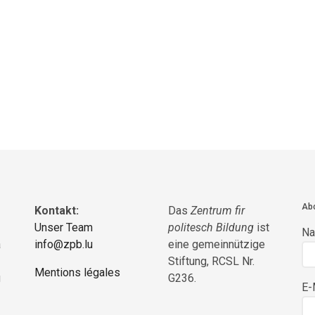
Abo
Kontakt:
Das
Zentrum fir
Unser Team
politesch Bildung
ist
N
a
info@zpb.lu
eine gemeinnützige
Stiftung, RCSL Nr.
Mentions légales
g
G236.
E-