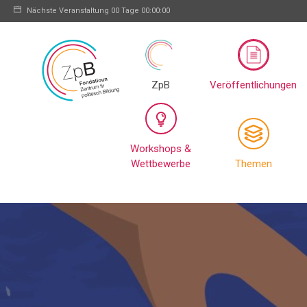
Nächste Veranstaltung
00 Tage 00:00:00
ZpB
Veröffentlichungen
Workshops &
Wettbewerbe
Themen