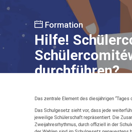
Formation
Hilfe! Schüler
Schülercomitéw
durchführen?
Das zentrale Element des diesjährigen “Tages 
Das Schulgesetz sieht vor, dass jede weiterfü
jeweilige Schülerschaft repräsentiert. Die Zu
Zweijahresrhythmus, durch offiziell in der Schu
der Wahlen sind im Schulgesetz genauestens b