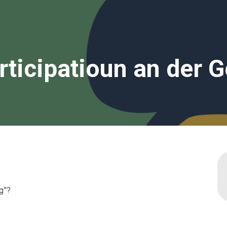
articipatioun an der
ng”?