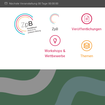
Nächste Veranstaltung
00 Tage 00:00:00
ZpB
Veröffentlichungen
Workshops &
Wettbewerbe
Themen