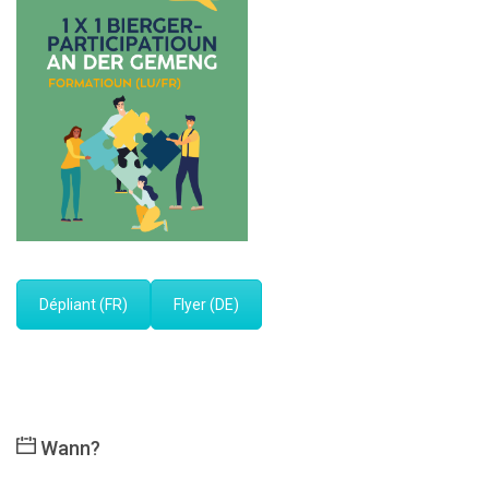
Dépliant (FR)
Flyer (DE)
Wann?