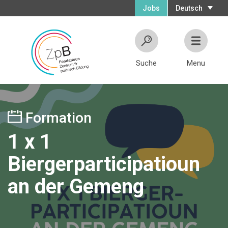
Jobs
Deutsch
Suche
Menu
Formation
1 x 1
Biergerparticipatioun
an der Gemeng