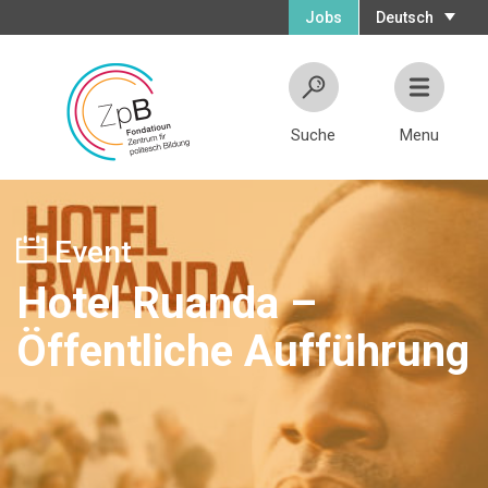
Jobs
Deutsch
Suche
Menu
Event
Hotel Ruanda –
Öffentliche Aufführung