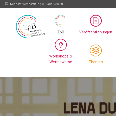
Nächste Veranstaltung
00 Tage 00:00:00
ZpB
Veröffentlichungen
Workshops &
Wettbewerbe
Themen