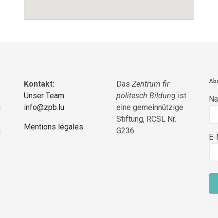
Abo
Kontakt:
Das
Zentrum fir
Unser Team
politesch Bildung
ist
N
a
info@zpb.lu
eine gemeinnützige
Stiftung, RCSL Nr.
Mentions légales
g
G236.
E-