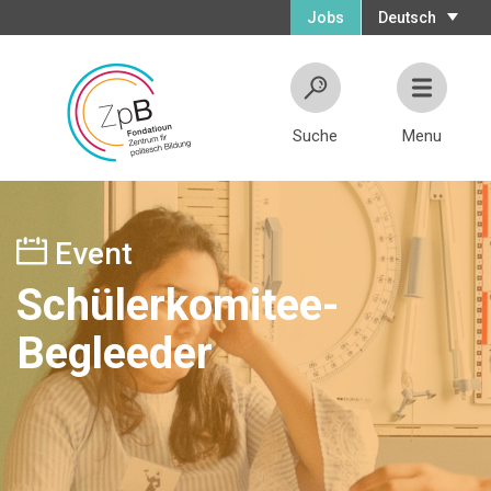
Jobs
Deutsch
Suche
Menu
Event
Schülerkomitee-
Begleeder