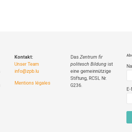
Abo
Kontakt:
Das
Zentrum fir
Unser Team
politesch Bildung
ist
N
a
info@zpb.lu
eine gemeinnützige
Stiftung, RCSL Nr.
Mentions légales
g
G236.
E-