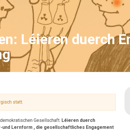
en: Léieren duerch 
ng
gisch statt.
er demokratischen Gesellschaft.
Léieren duerch
-und Lernform , die gesellschaftliches Engagement