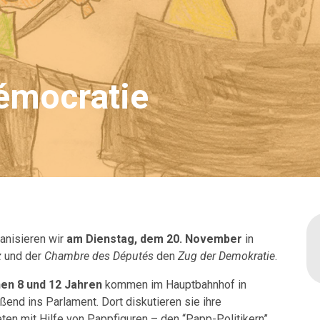
démocratie
anisieren wir
am Dienstag, dem 20. November
in
z
und der
Chambre des Députés
den
Zug der Demokratie
.
en 8 und 12 Jahren
kommen im Hauptbahnhof in
end ins Parlament. Dort diskutieren sie ihre
n mit Hilfe von Pappfiguren – den “Papp-Politikern”,