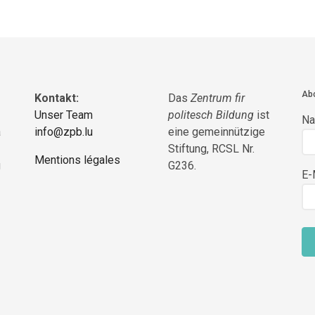
Abo
Kontakt:
Das
Zentrum fir
Unser Team
politesch Bildung
ist
N
a
info@zpb.lu
eine gemeinnützige
Stiftung, RCSL Nr.
Mentions légales
g
G236.
E-