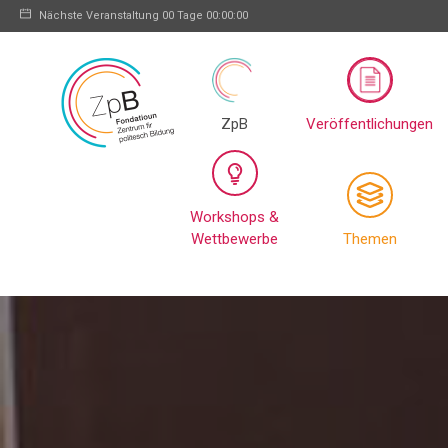
Nächste Veranstaltung
00 Tage 00:00:00
ZpB
Veröffentlichungen
Workshops &
Wettbewerbe
Themen