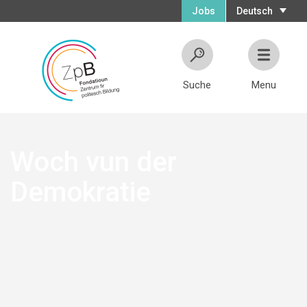
Jobs
Deutsch
Suche
Menu
Woch vun der
Demokratie