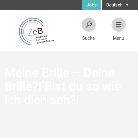
Jobs
Deutsch
Suche
Menu
Meine Brille – Deine
Brille?! Bist du so wie
ich dich seh?!