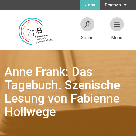
Jobs
Deutsch
Suche
Menu
Anne Frank: Das
Tagebuch. Szenische
Lesung von Fabienne
Hollwege