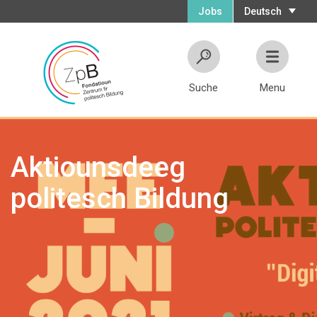
Jobs
Deutsch
Suche
Menu
Aktiounsdeeg
politesch Bildung