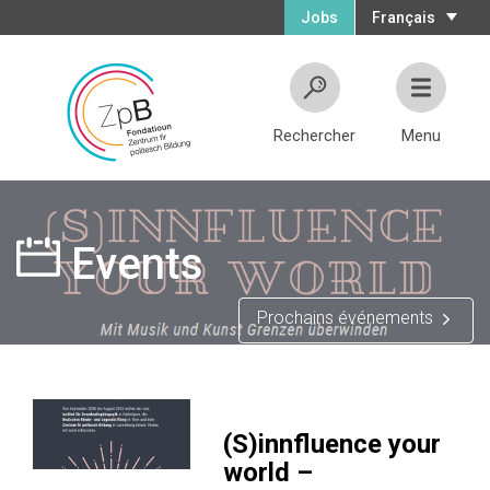
Jobs
Français
Rechercher
Menu
Events
Prochains événements
(S)innfluence your
world –