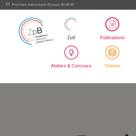
Prochain événement
00 jours 00:00:00
ZpB
Publications
Ateliers & Concours
Thèmes