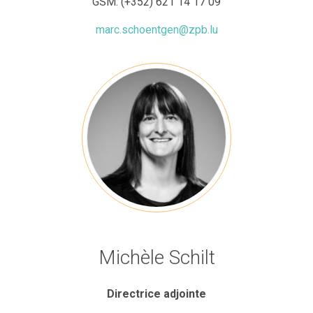
GSM:
(+352) 621 14 17 09
marc.schoentgen@zpb.lu
Michèle Schilt
Directrice adjointe