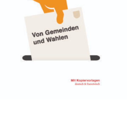
duerchbléck! – Von
Gemeinden und Wahlen