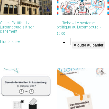
Check Politik – Le
L’affiche « Le système
Luxembourg élit son
politique au Luxembourg »
parlement
€
0.00
quantité
Lire la suite
Ajouter au panier
de
L’affiche
"Le
système
politique
au
Luxembourg"