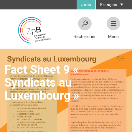
Jobs
Français
Rechercher
Menu
Fact Sheet 9 «
Syndicats au
Luxembourg »