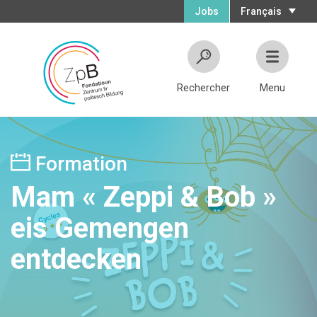
Jobs
Français
Rechercher
Menu
Formation
Mam « Zeppi & Bob »
eis Gemengen
entdecken