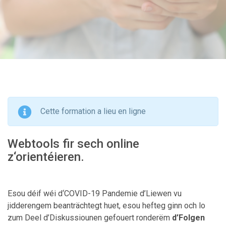
Cette formation a lieu en ligne
Webtools fir sech online
z‘orientéieren.
Esou déif wéi d‘COVID-19 Pandemie d’Liewen vu
jidderengem beanträchtegt huet, esou hefteg ginn och lo
zum Deel d’Diskussiounen gefouert ronderëm
d’Folgen