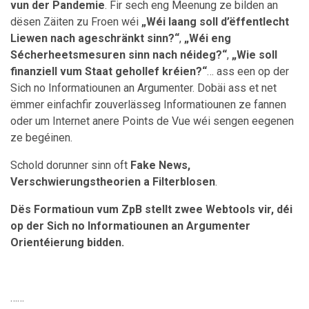
vun der Pandemie
. Fir sech eng Meenung ze bilden an
dësen Zäiten zu Froen wéi
„Wéi laang soll d’ëffentlecht
Liewen nach ageschränkt sinn?“
,
„Wéi eng
Sécherheetsmesuren sinn nach néideg?“
,
„Wie soll
finanziell vum Staat gehollef kréien?“
… ass een op der
Sich no Informatiounen an Argumenter. Dobäi ass et net
ëmmer einfachfir zouverlässeg Informatiounen ze fannen
oder um Internet anere Points de Vue wéi sengen eegenen
ze begéinen.
Schold dorunner sinn oft
Fake News,
Verschwierungstheorien a Filterblosen
.
Dës Formatioun vum ZpB stellt zwee Webtools vir, déi
op der Sich no Informatiounen an Argumenter
Orientéierung bidden.
……