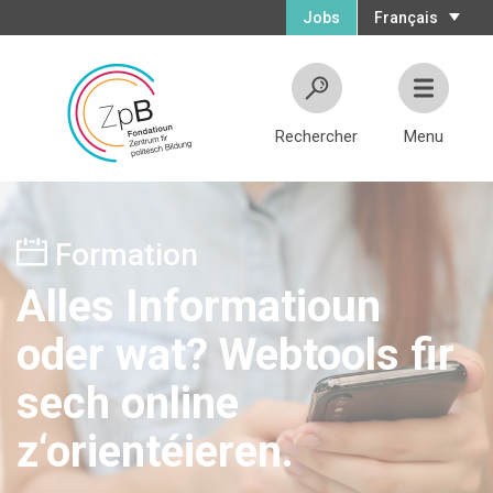
Jobs
Français
Rechercher
Menu
Formation
Alles Informatioun
oder wat? Webtools fir
sech online
z‘orientéieren.