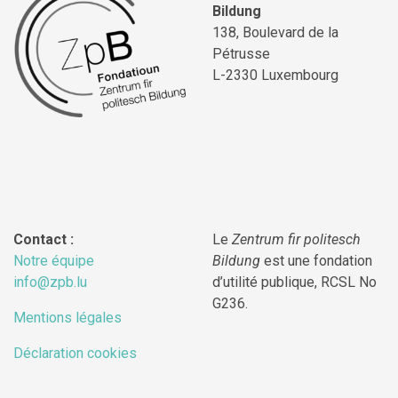
Bildung
138, Boulevard de la
Pétrusse
L-2330 Luxembourg
Contact :
Le
Zentrum fir politesch
Notre équipe
Bildung
est une fondation
info@zpb.lu
d’utilité publique, RCSL No
G236.
Mentions légales
Déclaration cookies