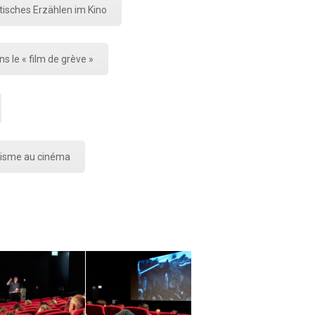
isches Erzählen im Kino
s le « film de grève »
orisme au cinéma