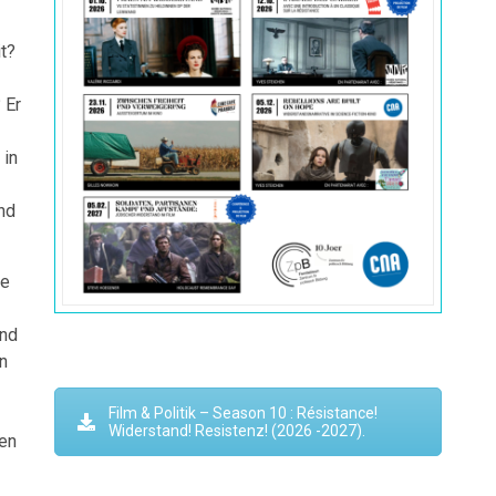
t?
 Er
 in
nd
ge
and
n
Film & Politik – Season 10 : Résistance!
Widerstand! Resistenz! (2026 -2027).
en