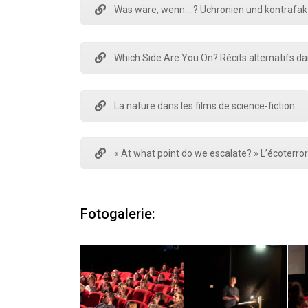
Was wäre, wenn …? Uchronien und kontrafakt
Which Side Are You On? Récits alternatifs dan
La nature dans les films de science-fiction
« At what point do we escalate? » L’écoterr
Fotogalerie: