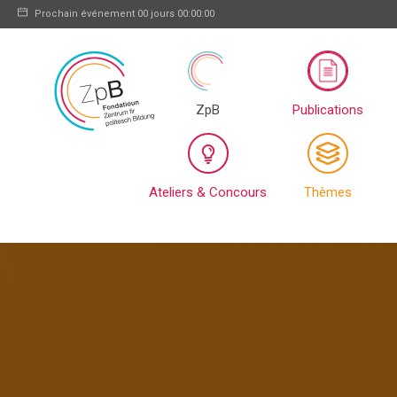
Prochain événement
00 jours 00:00:00
ZpB
Publications
Ateliers & Concours
Thèmes