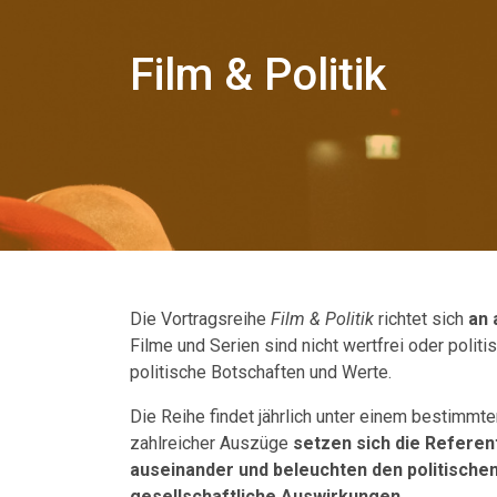
Film & Politik
Die Vortragsreihe
Film & Politik
richtet sich
an 
Filme und Serien sind nicht wertfrei oder politi
politische Botschaften und Werte.
Die Reihe findet jährlich unter einem bestimm
zahlreicher Auszüge
setzen sich die Referen
auseinander und beleuchten den politischen
gesellschaftliche Auswirkungen
.