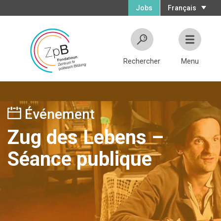
Jobs
Français
Rechercher
Menu
Événement
Zug des Lebens –
Séance publique