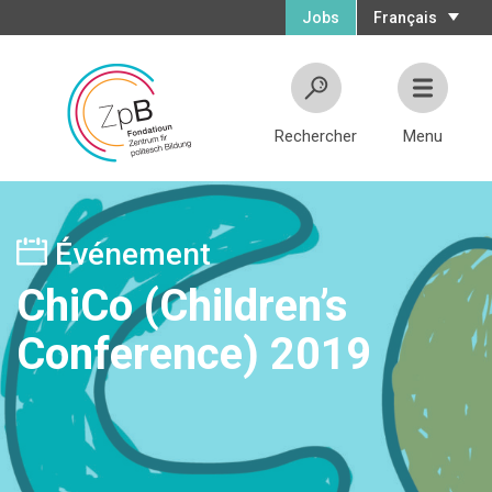
Jobs
Français
Rechercher
Menu
Événement
ChiCo (Children’s
Conference) 2019