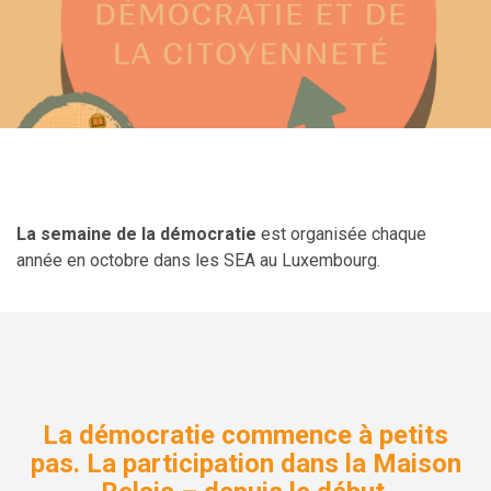
La semaine de la démocratie
est organisée chaque
année en octobre dans les SEA au Luxembourg.
La démocratie
commence
à
petits
pas
. La
participation
dans
la Maison