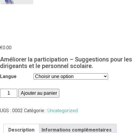
mateneen – Démocratie
à l’école
€
0.00
Améliorer la participation – Suggestions pour les
dirigeants et le personnel scolaire.
Langue
quantité
Ajouter au panier
de
mateneen
UGS :
0002
Catégorie :
Uncategorized
-
Démocratie
à
Description
Informations complémentaires