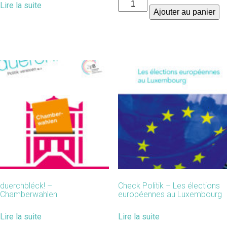
quantité
Lire la suite
Ajouter au panier
de
L’affiche
"Le
système
politique
au
Luxembourg"
duerchbléck! –
Check Politik – Les élections
Chamberwahlen
européennes au Luxembourg
Lire la suite
Lire la suite