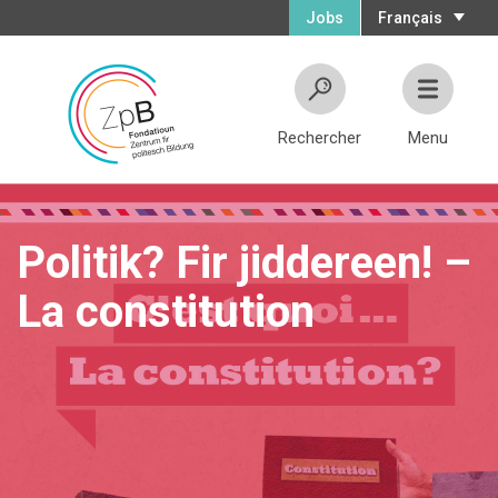
Jobs
Français
Rechercher
Menu
Politik? Fir jiddereen! –
La constitution