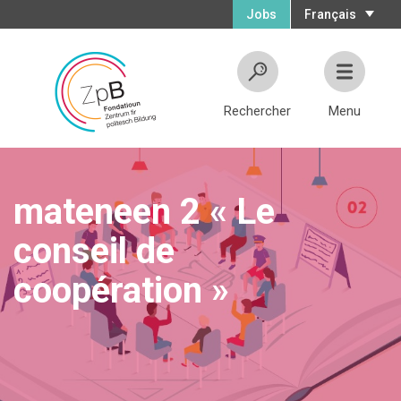
Jobs
Français
Rechercher
Menu
mateneen 2 « Le
conseil de
coopération »