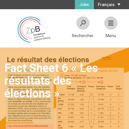
Jobs
Français
Rechercher
Menu
Fact Sheet 6 « Les
résultats des
élections »