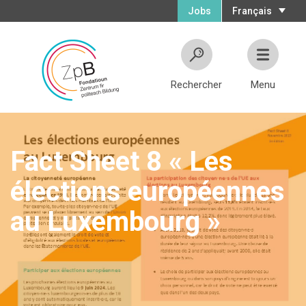
Jobs
Français
Rechercher
Menu
Fact Sheet 8 « Les
élections européennes
au Luxembourg »