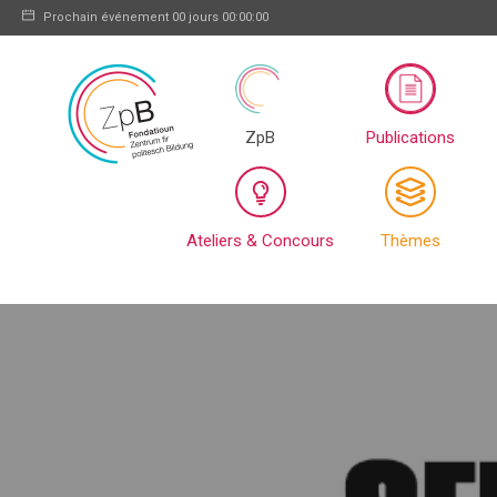
Prochain événement
00 jours 00:00:00
ZpB
Publications
Ateliers & Concours
Thèmes