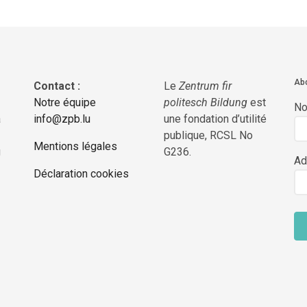
Abo
Contact :
Le
Zentrum fir
Notre équipe
politesch Bildung
est
N
a
info@zpb.lu
une fondation d’utilité
publique, RCSL No
Mentions légales
g
G236.
Ad
Déclaration cookies