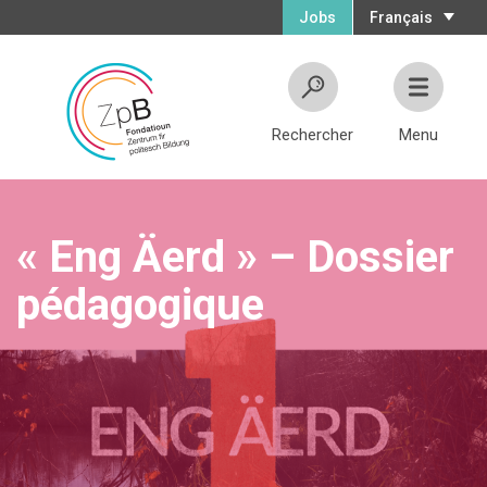
Jobs
Français
Rechercher
Menu
« Eng Äerd » – Dossier
pédagogique