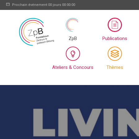
Prochain événement
00 jours 00:00:00
ZpB
Publications
Ateliers & Concours
Thèmes