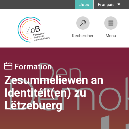
Jobs
Français
Rechercher
Menu
Formation
Zesummeliewen an
Identitéit(en) zu
Lëtzebuerg