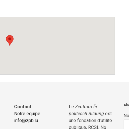
Abo
Contact :
Le
Zentrum fir
Notre équipe
politesch Bildung
est
N
a
info@zpb.lu
une fondation d’utilité
publique, RCSL No