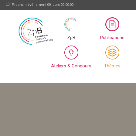
Prochain événement
00 jours 00:00:00
ZpB
Publications
Ateliers & Concours
Thèmes