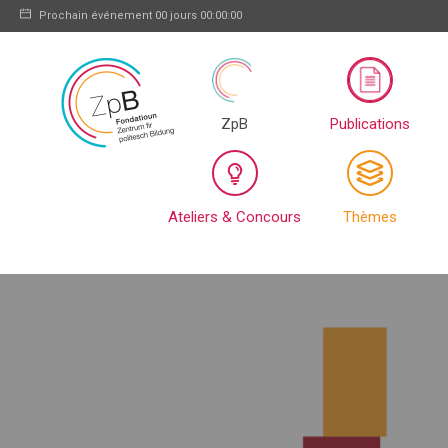
Prochain événement
00 jours 00:00:00
ZpB
Publications
Ateliers & Concours
Thèmes