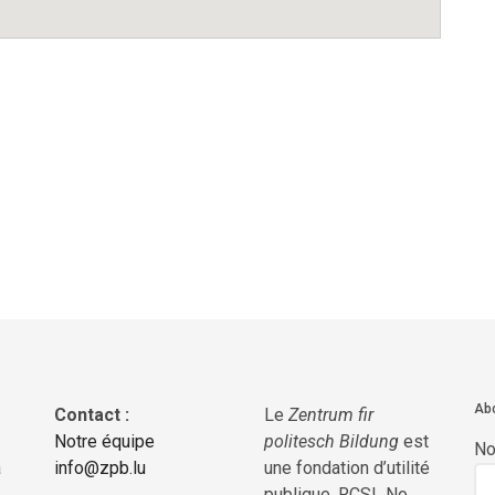
Abo
Contact :
Le
Zentrum fir
Notre équipe
politesch Bildung
est
N
a
info@zpb.lu
une fondation d’utilité
publique, RCSL No