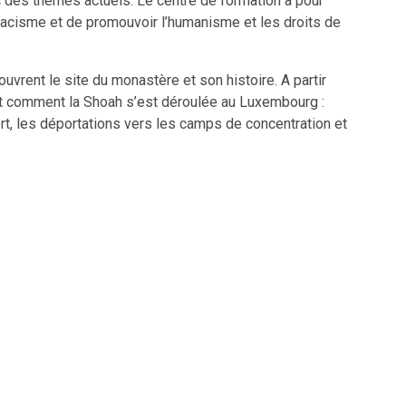
c des thèmes actuels. Le centre de formation a pour
e racisme et de promouvoir l’humanisme et les droits de
ouvrent le site du monastère et son histoire. A partir
t comment la Shoah s’est déroulée au Luxembourg :
mort, les déportations vers les camps de concentration et