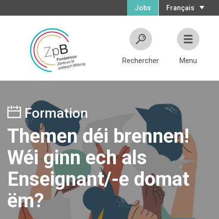
Jobs
Français
Rechercher
Menu
Formation
Themen déi brennen!
Wéi ginn ech als
Enseignant/-e domat
ëm?