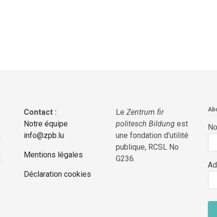
Abo
Contact :
Le
Zentrum fir
Notre équipe
politesch Bildung
est
N
a
info@zpb.lu
une fondation d’utilité
publique, RCSL No
Mentions légales
g
G236.
Ad
Déclaration cookies