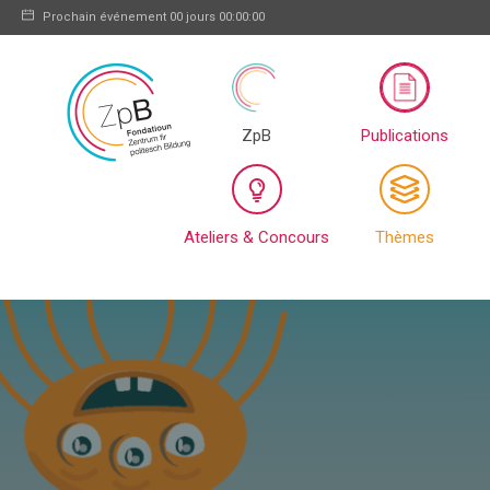
Prochain événement
00 jours 00:00:00
ZpB
Publications
Ateliers & Concours
Thèmes