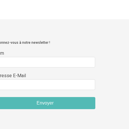
nnez-vous à notre newsletter !
om
resse E-Mail
Envoyer