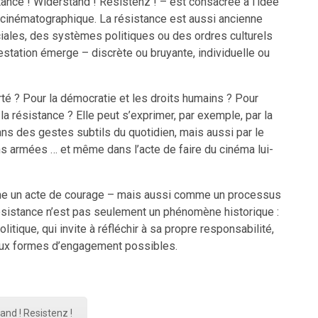
ance ! Widerstand ! Resistenz ! – est consacrée à l’idée
e cinématographique. La résistance est aussi ancienne
iales, des systèmes politiques ou des ordres culturels
testation émerge – discrète ou bruyante, individuelle ou
rté ? Pour la démocratie et les droits humains ? Pour
a résistance ? Elle peut s’exprimer, par exemple, par la
 dans des gestes subtils du quotidien, mais aussi par le
ns armées … et même dans l’acte de faire du cinéma lui-
me un acte de courage – mais aussi comme un processus
résistance n’est pas seulement un phénomène historique :
olitique, qui invite à réfléchir à sa propre responsabilité,
ux formes d’engagement possibles.
and ! Resistenz !