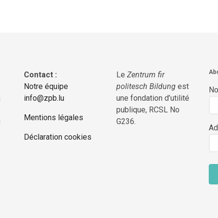
Abo
Contact :
Le
Zentrum fir
Notre équipe
politesch Bildung
est
N
a
info@zpb.lu
une fondation d’utilité
publique, RCSL No
Mentions légales
g
G236.
Ad
Déclaration cookies