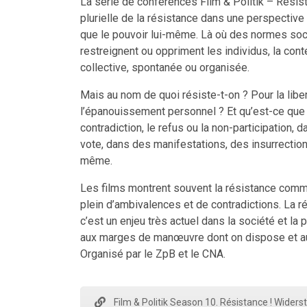
La série de conférences Film & Politik – Résist
plurielle de la résistance dans une perspectiv
que le pouvoir lui-même. Là où des normes soc
restreignent ou oppriment les individus, la con
collective, spontanée ou organisée.
Mais au nom de quoi résiste-t-on ? Pour la libe
l’épanouissement personnel ? Et qu’est-ce que l
contradiction, le refus ou la non-participation,
vote, dans des manifestations, des insurrectio
même.
Les films montrent souvent la résistance com
plein d’ambivalences et de contradictions. La 
c’est un enjeu très actuel dans la société et la p
aux marges de manœuvre dont on dispose et a
Organisé par le ZpB et le CNA.
Film & Politik Season 10. Résistance ! Widerst