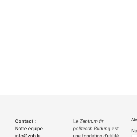
Abo
Contact :
Le
Zentrum fir
Notre équipe
politesch Bildung
est
N
a
info@zpb.lu
une fondation d’utilité