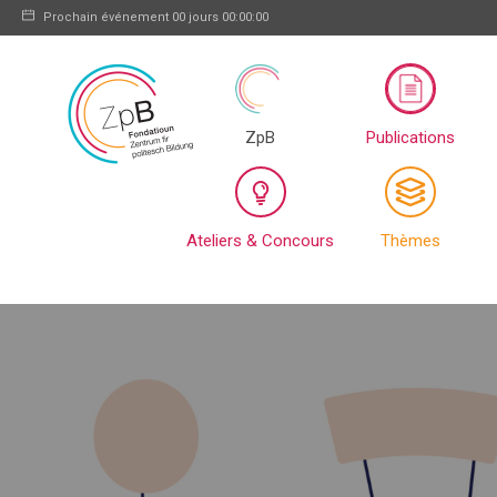
Prochain événement
00 jours 00:00:00
ZpB
Publications
Ateliers & Concours
Thèmes